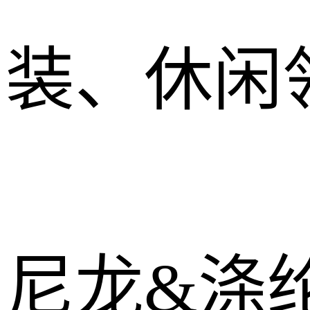
装、休闲
尼龙&涤