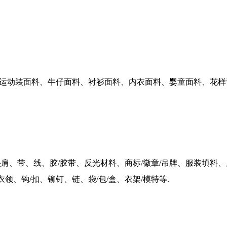
运动装面料、牛仔面料、衬衫面料、内衣面料、婴童面料、花样
垫肩、带、线、胶
/
胶带、反光材料、商标
/
徽章
/
吊牌、服装填料、
衣领、钩
/
扣、铆钉、链、袋
/
包
/
盒、衣架
/
模特等
.