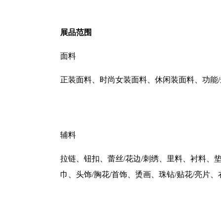
展品范围
面料
正装面料、时尚女装面料、休闲装面料、功能
/
辅料
拉链、钮扣、蕾丝
/
花边
/
刺绣、里料、衬料、
巾、头饰
/
胸花
/
首饰、烫画、珠钻
/
贴花
/
亮片、