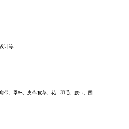
设计等
.
肩带、罩杯、皮革
/
皮草、花、羽毛、腰带、围