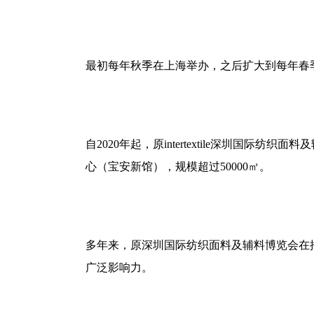
最初每年秋季在上海举办，之后扩大到
每年春
自
2020
年起，原
intertextile
深圳国际纺织面料及
心（宝安新馆），规模超过
50000
㎡
。
多年来，原深圳国际纺织面料及辅料博览会在
广泛影响力。