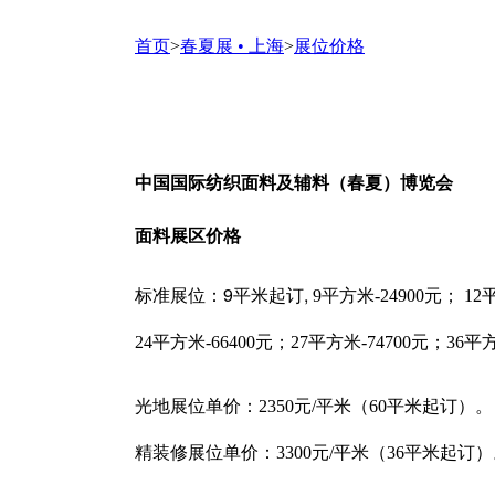
首页
>
春夏展 • 上海
>
展位价格
中国国际纺织面料及辅料（春夏）博览会
面料展区价格
9
,
标准展位：
平米起订
9平方米-24900元； 12平
24平方米-66400元；27平方米-74700元；36平方
光地展位单价：
2350
元
/
平米（
60
平米起订）。
精装修展位单价：
3300
元
/
平米（
36
平米起订）