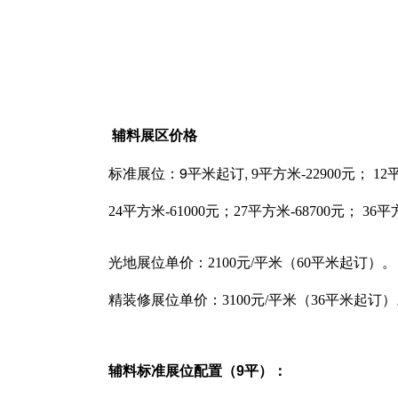
辅料展区价格
9
,
标准展位：
平米起订
9平方米-22900元； 12
24平方米-61000元；27平方米-68700元； 36平
光地展位单价：
2100
元
/
平米（
60
平米起订）。
精装修展位单价：
3100
元
/
平米（
36
平米起订）
辅料标准展位配置（9平）：